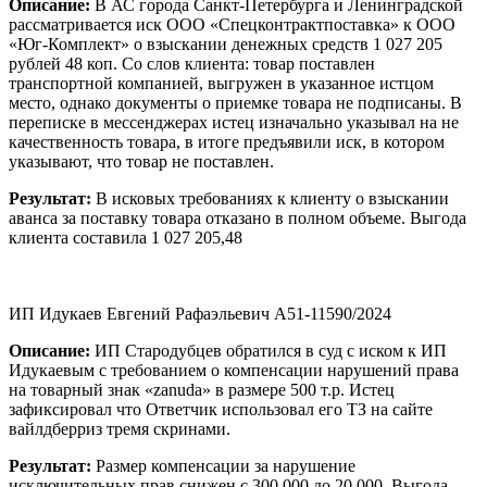
Описание:
В АС города Санкт-Петербурга и Ленинградской
рассматривается иск ООО «Спецконтрактпоставка» к ООО
«Юг-Комплект» о взыскании денежных средств 1 027 205
рублей 48 коп. Со слов клиента: товар поставлен
транспортной компанией, выгружен в указанное истцом
место, однако документы о приемке товара не подписаны. В
переписке в мессенджерах истец изначально указывал на не
качественность товара, в итоге предъявили иск, в котором
указывают, что товар не поставлен.
Результат:
В исковых требованиях к клиенту о взыскании
аванса за поставку товара отказано в полном объеме. Выгода
клиента составила 1 027 205,48
ИП Идукаев Евгений Рафаэльевич А51-11590/2024
Описание:
ИП Стародубцев обратился в суд с иском к ИП
Идукаевым с требованием о компенсации нарушений права
на товарный знак «zanuda» в размере 500 т.р. Истец
зафиксировал что Ответчик использовал его ТЗ на сайте
вайлдберриз тремя скринами.
Результат:
Размер компенсации за нарушение
исключительных прав снижен с 300 000 до 20 000. Выгода