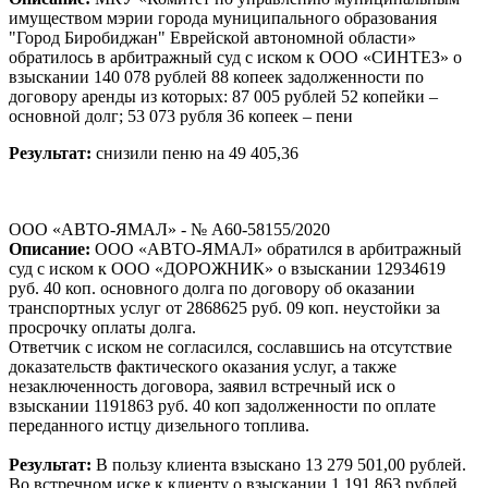
имуществом мэрии города муниципального образования
"Город Биробиджан" Еврейской автономной области»
обратилось в арбитражный суд с иском к ООО «СИНТЕЗ» о
взыскании 140 078 рублей 88 копеек задолженности по
договору аренды из которых: 87 005 рублей 52 копейки –
основной долг; 53 073 рубля 36 копеек – пени
Результат:
снизили пеню на 49 405,36
ООО «АВТО-ЯМАЛ» - № А60-58155/2020
Описание:
ООО «АВТО-ЯМАЛ» обратился в арбитражный
суд с иском к ООО «ДОРОЖНИК» о взыскании 12934619
руб. 40 коп. основного долга по договору об оказании
транспортных услуг от 2868625 руб. 09 коп. неустойки за
просрочку оплаты долга.
Ответчик с иском не согласился, сославшись на отсутствие
доказательств фактического оказания услуг, а также
незаключенность договора, заявил встречный иск о
взыскании 1191863 руб. 40 коп задолженности по оплате
переданного истцу дизельного топлива.
Результат:
В пользу клиента взыскано 13 279 501,00 рублей.
Во встречном иске к клиенту о взыскании 1 191 863 рублей