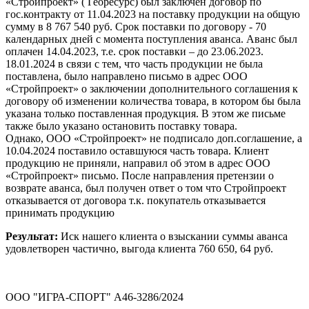
«Стройпроект» ( Георесурс) был заключен договор по
гос.контракту от 11.04.2023 на поставку продукции на общую
сумму в 8 767 540 руб. Срок поставки по договору - 70
календарных дней с момента поступления аванса. Аванс был
оплачен 14.04.2023, т.е. срок поставки – до 23.06.2023.
18.01.2024 в связи с тем, что часть продукции не была
поставлена, было направлено письмо в адрес ООО
«Стройпроект» о заключении дополнительного соглашения к
договору об изменении количества товара, в котором бы была
указана только поставленная продукция. В этом же письме
также было указано остановить поставку товара.
Однако, ООО «Стройпроект» не подписало доп.соглашение, а
10.04.2024 поставило оставшуюся часть товара. Клиент
продукцию не приняли, направил об этом в адрес ООО
«Стройпроект» письмо. После направления претензии о
возврате аванса, был получен ответ о том что Стройпроект
отказывается от договора т.к. покупатель отказывается
принимать продукцию
Результат:
Иск нашего клиента о взыскании суммы аванса
удовлетворен частично, выгода клиента 760 650, 64 руб.
ООО "ИГРА-СПОРТ" А46-3286/2024