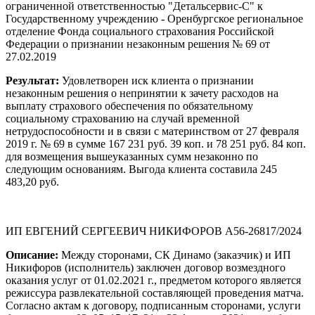
ограниченной ответственностью "Детальсервис-С" к
Государственному учреждению - Оренбургское региональное
отделение Фонда социального страхования Российской
Федерации о признании незаконным решения № 69 от
27.02.2019
Результат:
Удовлетворен иск клиента о признании
незаконным решения о непринятии к зачету расходов на
выплату страхового обеспечения по обязательному
социальному страхованию на случай временной
нетрудоспособности и в связи с материнством от 27 февраля
2019 г. № 69 в сумме 167 231 руб. 39 коп. и 78 251 руб. 84 коп.
для возмещения вышеуказанных сумм незаконно по
следующим основаниям. Выгода клиента составила 245
483,20 руб.
ИП ЕВГЕНИЙ СЕРГЕЕВИЧ НИКИФОРОВ А56-26817/2024
Описание:
Между сторонами, СК Динамо (заказчик) и ИП
Никифоров (исполнитель) заключен договор возмездного
оказания услуг от 01.02.2021 г., предметом которого является
режиссура развлекательной составляющей проведения матча.
Согласно актам к договору, подписанным сторонами, услуги