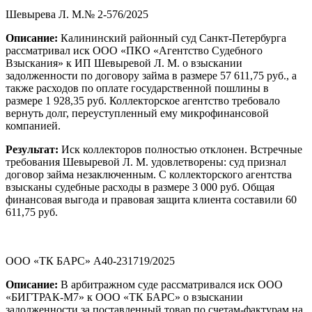
Шевырева Л. М.№ 2-576/2025
Описание:
Калининский районный суд Санкт-Петербурга
рассматривал иск ООО «ПКО «Агентство Судебного
Взыскания» к ИП Шевыревой Л. М. о взыскании
задолженности по договору займа в размере 57 611,75 руб., а
также расходов по оплате государственной пошлины в
размере 1 928,35 руб. Коллекторское агентство требовало
вернуть долг, переуступленный ему микрофинансовой
компанией.
Результат:
Иск коллекторов полностью отклонен. Встречные
требования Шевыревой Л. М. удовлетворены: суд признал
договор займа незаключенным. С коллекторского агентства
взысканы судебные расходы в размере 3 000 руб. Общая
финансовая выгода и правовая защита клиента составили 60
611,75 руб.
ООО «ТК БАРС» А40-231719/2025
Описание:
В арбитражном суде рассматривался иск ООО
«БИГТРАК-М7» к ООО «ТК БАРС» о взыскании
задолженности за поставленный товар по счетам-фактурам на