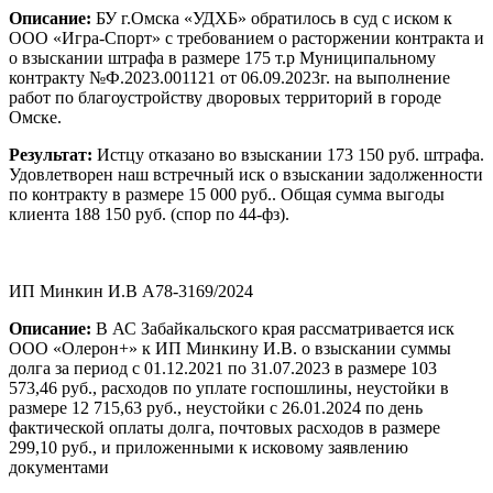
Описание:
БУ г.Омска «УДХБ» обратилось в суд с иском к
ООО «Игра-Спорт» с требованием о расторжении контракта и
о взыскании штрафа в размере 175 т.р Муниципальному
контракту №Ф.2023.001121 от 06.09.2023г. на выполнение
работ по благоустройству дворовых территорий в городе
Омске.
Результат:
Истцу отказано во взыскании 173 150 руб. штрафа.
Удовлетворен наш встречный иск о взыскании задолженности
по контракту в размере 15 000 руб.. Общая сумма выгоды
клиента 188 150 руб. (спор по 44-фз).
ИП Минкин И.В А78-3169/2024
Описание:
В АС Забайкальского края рассматривается иск
ООО «Олерон+» к ИП Минкину И.В. о взыскании суммы
долга за период с 01.12.2021 по 31.07.2023 в размере 103
573,46 руб., расходов по уплате госпошлины, неустойки в
размере 12 715,63 руб., неустойки с 26.01.2024 по день
фактической оплаты долга, почтовых расходов в размере
299,10 руб., и приложенными к исковому заявлению
документами