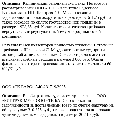
Описание:
Калининский районный суд Санкт-Петербурга
рассматривал иск ООО «ПКО «Агентство Судебного
Взыскания» к ИП Шевыревой Л. М. о взыскании
задолженности по договору займа в размере 57 611,75 руб., а
также расходов по оплате государственной пошлины в
размере 1 928,35 руб. Коллекторское агентство требовало
вернуть долг, переуступленный ему микрофинансовой
компанией.
Результат:
Иск коллекторов полностью отклонен. Встречные
требования Шевыревой Л. М. удовлетворены: суд признал
договор займа незаключенным. С коллекторского агентства
взысканы судебные расходы в размере 3 000 руб. Общая
финансовая выгода и правовая защита клиента составили 60
611,75 руб.
ООО «ТК БАРС» А40-231719/2025
Описание:
В арбитражном суде рассматривался иск ООО
«БИГТРАК-М7» к ООО «ТК БАРС» о взыскании
задолженности за поставленный товар по счетам-фактурам на
общую сумму 310 375 руб., а также процентов за пользование
чужими денежными средствами в размере 20 519 руб.