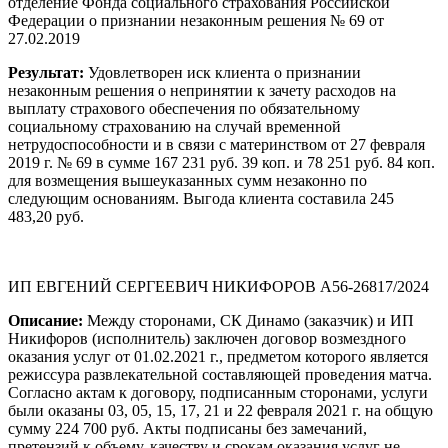
отделение Фонда социального страхования Российской
Федерации о признании незаконным решения № 69 от
27.02.2019
Результат:
Удовлетворен иск клиента о признании
незаконным решения о непринятии к зачету расходов на
выплату страхового обеспечения по обязательному
социальному страхованию на случай временной
нетрудоспособности и в связи с материнством от 27 февраля
2019 г. № 69 в сумме 167 231 руб. 39 коп. и 78 251 руб. 84 коп.
для возмещения вышеуказанных сумм незаконно по
следующим основаниям. Выгода клиента составила 245
483,20 руб.
ИП ЕВГЕНИЙ СЕРГЕЕВИЧ НИКИФОРОВ А56-26817/2024
Описание:
Между сторонами, СК Динамо (заказчик) и ИП
Никифоров (исполнитель) заключен договор возмездного
оказания услуг от 01.02.2021 г., предметом которого является
режиссура развлекательной составляющей проведения матча.
Согласно актам к договору, подписанным сторонами, услуги
были оказаны 03, 05, 15, 17, 21 и 22 февраля 2021 г. на общую
сумму 224 700 руб. Акты подписаны без замечаний,
претензий к объему, качеству и срокам оказания услуг не