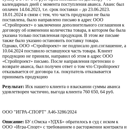
календарных дней с момента поступления аванса. Аванс был
оплачен 14.04.2023, т.е. срок поставки – до 23.06.2023.
18.01.2024 в связи с тем, что часть продукции не была
поставлена, было направлено письмо в адрес ООО
«Стройпроект» о заключении дополнительного соглашения к
договору об изменении количества товара, в котором бы была
указана только поставленная продукция. В этом же письме
также было указано остановить поставку товара.
Однако, ООО «Стройпроект» не подписало доп.соглашение, а
10.04.2024 поставило оставшуюся часть товара. Клиент
продукцию не приняли, направил об этом в адрес ООО
«Стройпроект» письмо. После направления претензии о
возврате аванса, был получен ответ о том что Стройпроект
отказывается от договора т.к. покупатель отказывается
принимать продукцию
Результат:
Иск нашего клиента о взыскании суммы аванса
удовлетворен частично, выгода клиента 760 650, 64 руб.
ООО "ИГРА-СПОРТ" А46-3286/2024
Описание:
БУ г.Омска «УДХБ» обратилось в суд с иском к
ООО «Игра-Спорт» с требованием о расторжении контракта и