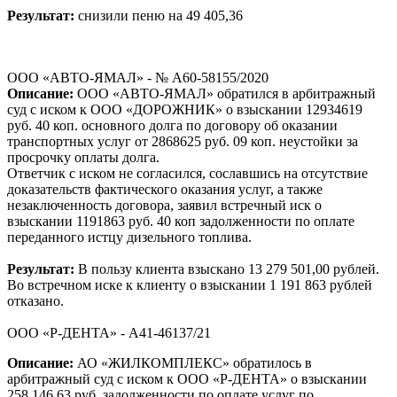
Результат:
снизили пеню на 49 405,36
ООО «АВТО-ЯМАЛ» - № А60-58155/2020
Описание:
ООО «АВТО-ЯМАЛ» обратился в арбитражный
суд с иском к ООО «ДОРОЖНИК» о взыскании 12934619
руб. 40 коп. основного долга по договору об оказании
транспортных услуг от 2868625 руб. 09 коп. неустойки за
просрочку оплаты долга.
Ответчик с иском не согласился, сославшись на отсутствие
доказательств фактического оказания услуг, а также
незаключенность договора, заявил встречный иск о
взыскании 1191863 руб. 40 коп задолженности по оплате
переданного истцу дизельного топлива.
Результат:
В пользу клиента взыскано 13 279 501,00 рублей.
Во встречном иске к клиенту о взыскании 1 191 863 рублей
отказано.
ООО «Р-ДЕНТА» - А41-46137/21
Описание:
АО «ЖИЛКОМПЛЕКС» обратилось в
арбитражный суд с иском к ООО «Р-ДЕНТА» о взыскании
258 146.63 руб. задолженности по оплате услуг по