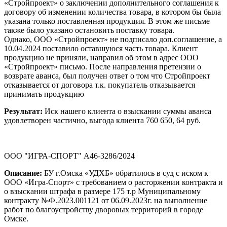
«Стройпроект» о заключении дополнительного соглашения к
договору об изменении количества товара, в котором бы была
указана только поставленная продукция. В этом же письме
также было указано остановить поставку товара.
Однако, ООО «Стройпроект» не подписало доп.соглашение, а
10.04.2024 поставило оставшуюся часть товара. Клиент
продукцию не приняли, направил об этом в адрес ООО
«Стройпроект» письмо. После направления претензии о
возврате аванса, был получен ответ о том что Стройпроект
отказывается от договора т.к. покупатель отказывается
принимать продукцию
Результат:
Иск нашего клиента о взыскании суммы аванса
удовлетворен частично, выгода клиента 760 650, 64 руб.
ООО "ИГРА-СПОРТ" А46-3286/2024
Описание:
БУ г.Омска «УДХБ» обратилось в суд с иском к
ООО «Игра-Спорт» с требованием о расторжении контракта и
о взыскании штрафа в размере 175 т.р Муниципальному
контракту №Ф.2023.001121 от 06.09.2023г. на выполнение
работ по благоустройству дворовых территорий в городе
Омске.