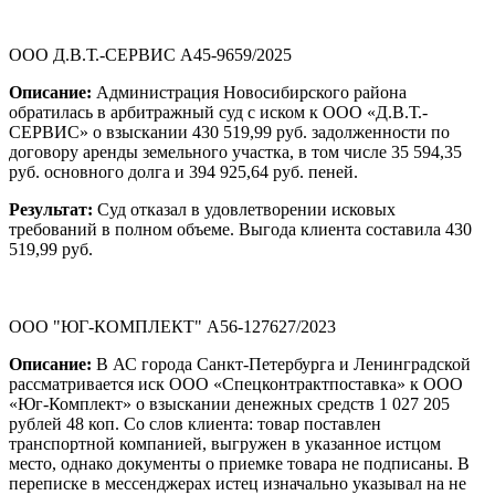
ООО Д.В.Т.-СЕРВИС А45-9659/2025
Описание:
Администрация Новосибирского района
обратилась в арбитражный суд с иском к ООО «Д.В.Т.-
СЕРВИС» о взыскании 430 519,99 руб. задолженности по
договору аренды земельного участка, в том числе 35 594,35
руб. основного долга и 394 925,64 руб. пеней.
Результат:
Суд отказал в удовлетворении исковых
требований в полном объеме. Выгода клиента составила 430
519,99 руб.
ООО "ЮГ-КОМПЛЕКТ" А56-127627/2023
Описание:
В АС города Санкт-Петербурга и Ленинградской
рассматривается иск ООО «Спецконтрактпоставка» к ООО
«Юг-Комплект» о взыскании денежных средств 1 027 205
рублей 48 коп. Со слов клиента: товар поставлен
транспортной компанией, выгружен в указанное истцом
место, однако документы о приемке товара не подписаны. В
переписке в мессенджерах истец изначально указывал на не