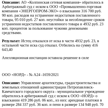
Описание:
АО «Колпинская сетевая компания» обратилось в
Арбитражный суд с иском к ООО «Промышленно-торговая
компания «ЭНЕРГОПРОМ-ЭКО» о взыскании 316 700 руб.
90 коп. расходов на устранение недостатков поставленного
товара, 95 010 руб. 27 коп. неустойки за несоблюдение сроков
устранения недостатков поставленного товара и 4932 руб. 23
коп. процентов за пользование чужими денежными
средствами.
Результат:
Истец отказался от иска в части 4932 руб. 23, в
остальной части иска суд отказал. Отбились на сумму 416
643,40
Апелляционная инстанция оставила решение в силе
ООО «НОРД» - № А24 -1659/2021
Описание:
Управление архитектуры, градостроительства и
земельных отношений администрации Петропавловск-
Камчатского городского округа - муниципальное учреждение
обратилось в арбитражный суд с иском к ООО «НОРД» о
взыскании 419 286 руб. 06 коп., из них: арендные платежи в
размере 284 337 руб. 36 коп. и пени в размере 134 948 руб. 70