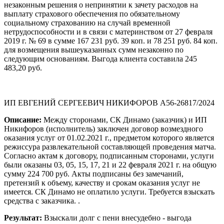
незаконным решения о непринятии к зачету расходов на
выплату страхового обеспечения по обязательному
социальному страхованию на случай временной
нетрудоспособности и в связи с материнством от 27 февраля
2019 г. № 69 в сумме 167 231 руб. 39 коп. и 78 251 руб. 84 коп.
для возмещения вышеуказанных сумм незаконно по
следующим основаниям. Выгода клиента составила 245
483,20 руб.
ИП ЕВГЕНИЙ СЕРГЕЕВИЧ НИКИФОРОВ А56-26817/2024
Описание:
Между сторонами, СК Динамо (заказчик) и ИП
Никифоров (исполнитель) заключен договор возмездного
оказания услуг от 01.02.2021 г., предметом которого является
режиссура развлекательной составляющей проведения матча.
Согласно актам к договору, подписанным сторонами, услуги
были оказаны 03, 05, 15, 17, 21 и 22 февраля 2021 г. на общую
сумму 224 700 руб. Акты подписаны без замечаний,
претензий к объему, качеству и срокам оказания услуг не
имеется. СК Динамо не оплатило услуги. Требуется взыскать
средства с заказчика. .
Результат:
Взыскали долг с пени внесудебно - выгода